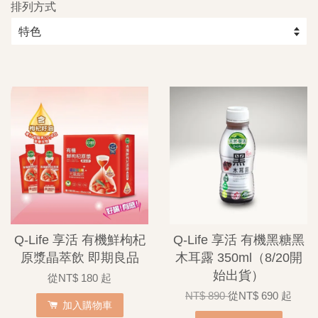
排列方式
Q-Life 享活 有機鮮枸杞
Q-Life 享活 有機黑糖黑
原漿晶萃飲 即期良品
木耳露 350ml（8/20開
始出貨）
從
NT$ 180
起
NT$ 890
從
NT$ 690
起
加入購物車