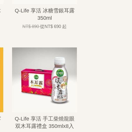
木
Q-Life 享活 冰糖雪銀耳露
350ml
NT$ 890
從
NT$ 690
起
露
Q-Life 享活 手工柴燒龍眼
双木耳露禮盒 350mlx8入