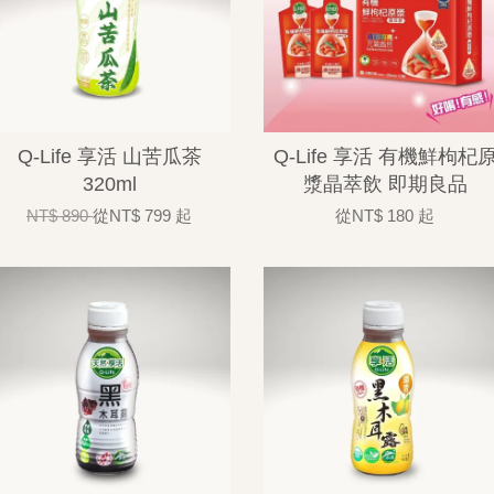
Q-Life 享活 山苦瓜茶
Q-Life 享活 有機鮮枸杞
320ml
漿晶萃飲 即期良品
NT$ 890
從
NT$ 799
起
從
NT$ 180
起