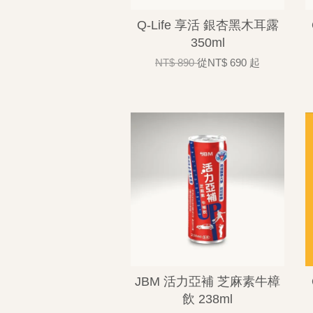
Q-Life 享活 銀杏黑木耳露
350ml
NT$ 890
從
NT$ 690
起
JBM 活力亞補 芝麻素牛樟
飲 238ml