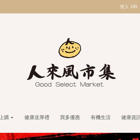
登入
OR
上購
健康送厚禮
買多優惠
有機生活
健康資