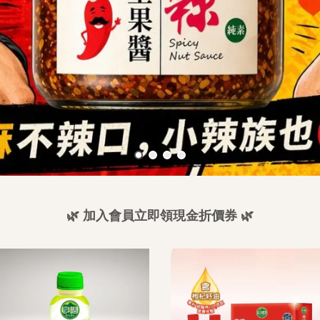
🌿
加入會員立即領現金折價券
🌿