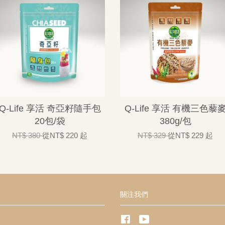
Q-Life 享活 奇亞籽隨手包
Q-Life 享活 有機三色藜
20包/袋
380g/包
NT$ 380
從
NT$ 220
起
NT$ 329
從
NT$ 229
起
關注我們
Facebook
YouTube