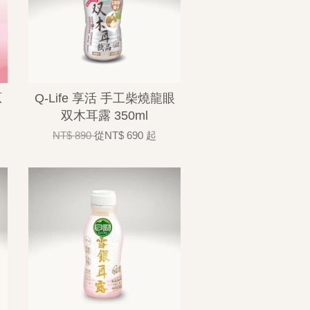
原
Q-Life 享活 手工柴燒龍眼
双木耳露 350ml
NT$ 890
從
NT$ 690
起