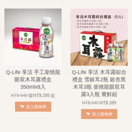
Q-Life 享活 手工柴燒龍
Q-Life 享活 木耳露綜合
眼双木耳露禮盒
禮盒 雪銀耳2瓶 銀杏黑
350mlx8入
木耳3瓶 柴燒龍眼双耳
露3入瓶 嘗鮮組
NT$ 640
從
NT$ 299
起
NT$ 640
NT$ 289
加入購物車
加入購物車