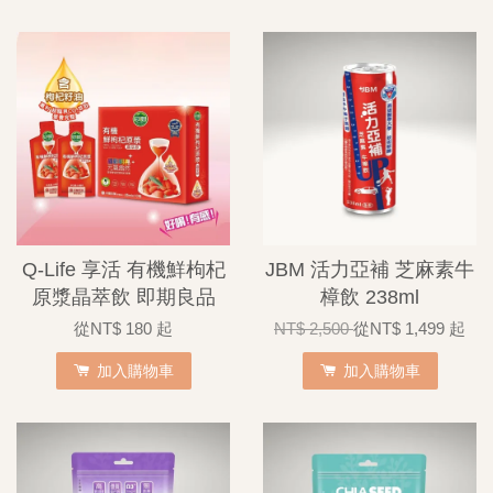
Q-Life 享活 有機鮮枸杞
JBM 活力亞補 芝麻素牛
原漿晶萃飲 即期良品
樟飲 238ml
從
NT$ 180
起
NT$ 2,500
從
NT$ 1,499
起
加入購物車
加入購物車