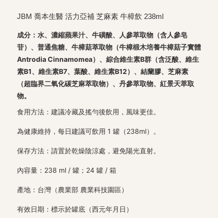
JBM 喬本生醫 活力亞補 芝麻素 牛樟飲 238ml
成分：水、濃縮蘋果汁、牛磺酸、人參萃取物（含人參皂
苷）、普通焦糖、牛樟菇萃取物（牛樟椴木培養牛樟菇子實體
Antrodia Cinnamomea）、綜合維生素B群（含泛酸、維生
素B1、維生素B7、葉酸、維生素B12）、結蘭膠、芝麻素
（超臨界二氧化碳芝麻萃取物）、丹參萃取物、紅景天萃取
物。
食用方法：建議冷藏及搖勻後飲用，風味更佳。
為健康維持，每日建議可飲用 1 罐（238ml）。
保存方法：請置於乾燥陰涼處，避免陽光直射。
內容量：238 ml / 罐；24 罐 / 箱
產地：台灣（農業部 農業科技園區）
有效日期：標示於罐底（西元年月日）