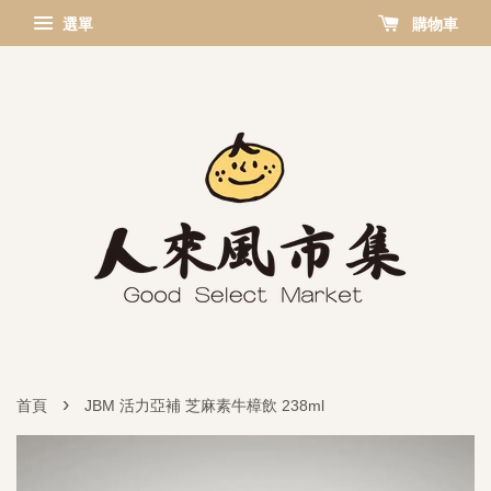
選單
購物車
›
首頁
JBM 活力亞補 芝麻素牛樟飲 238ml