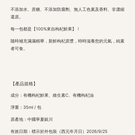
不添加水、蔗糖、不添加防腐劑、無人工色素及香料、非濃縮
還原。
每一包都是【100%來自枸杞鮮果】！
隨時補充滿滿精華，新鮮枸杞原漿，時時滋養您的元氣，純素
者可食。
【產品規格】
成分：有機枸杞鮮果、維生素C、有機枸杞油
淨重：35ml / 包
原產地：中國寧夏銀川
有效日期：標示於外包裝（西元年月日）2026/9/25