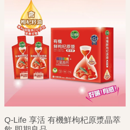
Q-Life 享活 有機鮮枸杞原漿晶萃
飲 即期良品