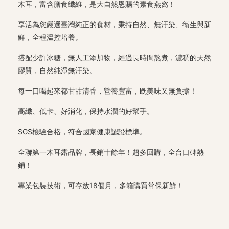
木耳，富含膳食纖維，是大自然恩賜的素食燕窩！
享活為您嚴選臺灣純正的食材，秉持自然、無汙染、衛生與新
鮮，全程溫控培養。
搭配少許冰糖，無人工添加物，經過長時間熬煮，濃稠的天然
膠質，自然純淨無汙染。
每一口喝起來都甘甜清香，營養豐富，既美味又無負擔！
高纖、低卡、好消化，保持水潤的好幫手。
SGS檢驗合格，符合國家健康認證標準。
全聯第一木耳露品牌，長銷十餘年！超多回購，全台口碑熱
銷！
專業包裝技術，可存放18個月，多箱購買常保新鮮！