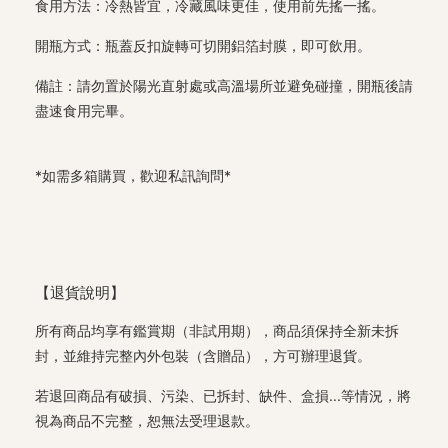
食用方法：冷熱皆宜，冷藏風味更佳，使用前先搖一搖。
開瓶方式：瓶蓋反扣旋轉可切開鋁箔封膜，即可飲用。
備註：請勿置於陽光直射處或高溫場所並避免碰撞，開瓶後請
盡速食用完畢。
*如需多箱購買，歡迎私訊詢問*
【退貨說明】
所有商品均享有鑑賞期（非試用期），商品須保持全新未拆
封，並維持完整內外包裝（含贈品），方可辦理退貨。
若退回商品有破損、污染、已拆封、缺件、盒損...等情況，將
視為商品不完整，恕無法受理退款。