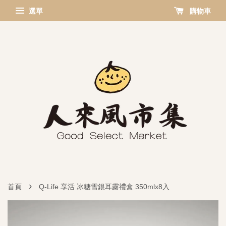
選單
購物車
›
首頁
Q-Life 享活 冰糖雪銀耳露禮盒 350mlx8入