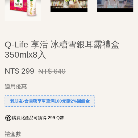
Q-Life 享活 冰糖雪銀耳露禮盒
350mlx8入
NT$ 299
NT$ 640
適用優惠
老朋友-會員獨享單筆滿100元贈2%回饋金
購買此產品可獲得 299 Q幣
禮盒數