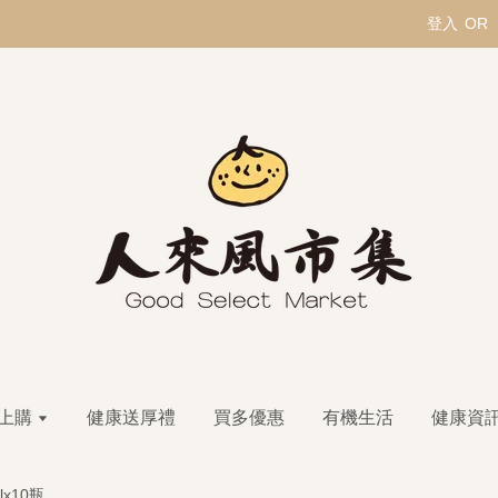
登入
OR
上購
健康送厚禮
買多優惠
有機生活
健康資
lx10瓶