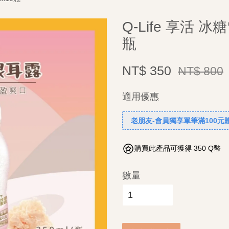
Q-Life 享活 冰
瓶
NT$ 350
NT$ 800
適用優惠
老朋友-會員獨享單筆滿100元
購買此產品可獲得 350 Q幣
數量