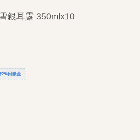
糖雪銀耳露 350mlx10
贈2%回饋金