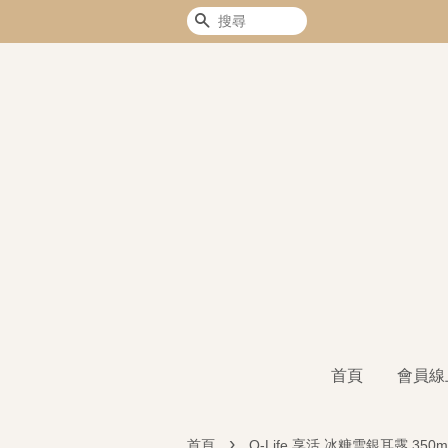
搜尋
首頁
會員線
›
首頁
Q-Life 享活 冰糖雪銀耳露 350m